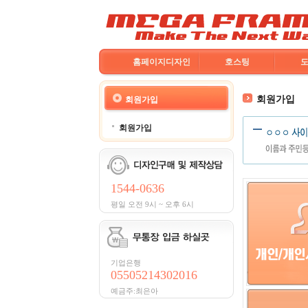
홈페이지디자인
호스팅
회원가입
회원가입
회원가입
1544-0636
평일 오전 9시 ~ 오후 6시
기업은행
05505214302016
예금주:최은아