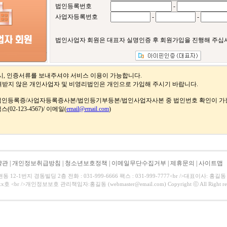
법인등록번호
-
사업자등록번호
-
-
법인사업자 회원은 대표자 실명인증 후 회원가입을 진행해 주십
시, 인증서류를 보내주셔야 서비스 이용이 가능합니다.
받지 않은 개인사업자 및 비영리법인은 개인으로 가입해 주시기 바랍니다.
 법인등록증/사업자등록증사본/법인등기부등본/법인사업자사본 중 법인번호 확인이 가능
(02-123-4567)/ 이메일(
email@email.com
)
약관
|
개인정보취급방침
|
청소년보호정책
|
이메일무단수집거부
|
제휴문의
|
사이트맵
12-1번지 경동빌딩 2층 전화 : 031-999-6666 팩스 : 031-999-7777<br />대표이사: 홍길동 
호 <br />개인정보보호 관리책임자:홍길동 (webmaster@email.com) Copyright ⓒ All Right res