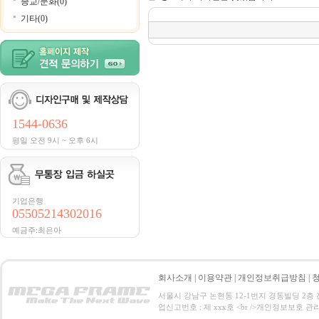
종교/문화(0)
기타(0)
1544-0636
평일 오전 9시 ~ 오후 6시
기업은행
05505214302016
예금주:최은아
회사소개
|
이용약관
|
개인정보취급방침
|
서울시 강남구 논현동 12-1번지 경동빌딩 2층 전화 : 0
업신고번호 : 제 xxx호 <br />개인정보보호 관리책임자:홍