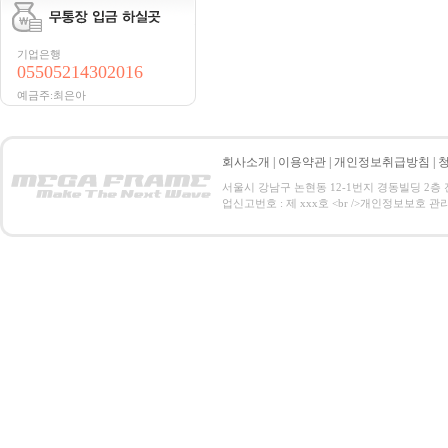
기업은행
05505214302016
예금주:최은아
회사소개
|
이용약관
|
개인정보취급방침
|
서울시 강남구 논현동 12-1번지 경동빌딩 2층 전화 : 0
업신고번호 : 제 xxx호 <br />개인정보보호 관리책임자:홍