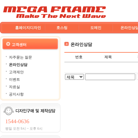
홈페이지디자인
호스팅
도메인
온라인상
온라인상담
고객센터
번호
제목
자주묻는 질문
온라인상담
고객제안
이벤트
자료실
공지사항
1544-0636
평일 오전 9시 ~ 오후 6시