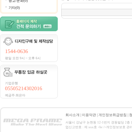
종교/문화(0)
기타(0)
1544-0636
평일 오전 9시 ~ 오후 6시
기업은행
05505214302016
예금주:최은아
회사소개
|
이용약관
|
개인정보취급방침
|
서울시 강남구 논현동 12-1번지 경동빌딩 2층 전화 : 0
업신고번호 : 제 xxx호 <br />개인정보보호 관리책임자:홍