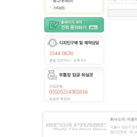
종교/문화(0)
기타(0)
1544-0636
평일 오전 9시 ~ 오후 6시
기업은행
05505214302016
예금주:최은아
회사소개
|
이용
서울시 강남구 논현동 
업신고번호 : 제 xxx