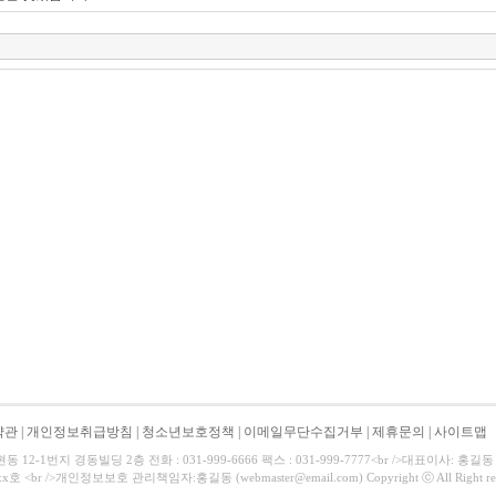
약관
|
개인정보취급방침
|
청소년보호정책
|
이메일무단수집거부
|
제휴문의
|
사이트맵
12-1번지 경동빌딩 2층 전화 : 031-999-6666 팩스 : 031-999-7777<br />대표이사: 홍길동 
호 <br />개인정보보호 관리책임자:홍길동 (webmaster@email.com) Copyright ⓒ All Right res