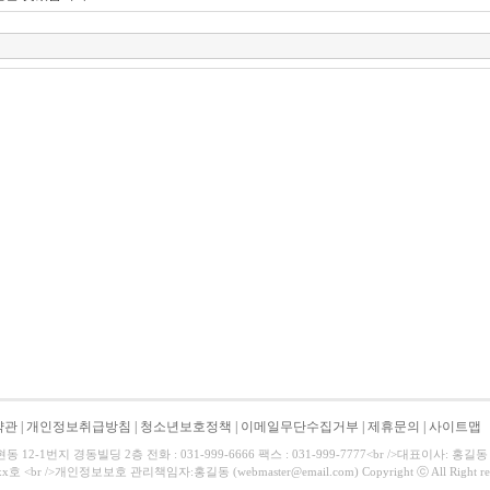
약관
|
개인정보취급방침
|
청소년보호정책
|
이메일무단수집거부
|
제휴문의
|
사이트맵
12-1번지 경동빌딩 2층 전화 : 031-999-6666 팩스 : 031-999-7777<br />대표이사: 홍길동 
호 <br />개인정보보호 관리책임자:홍길동 (webmaster@email.com) Copyright ⓒ All Right res