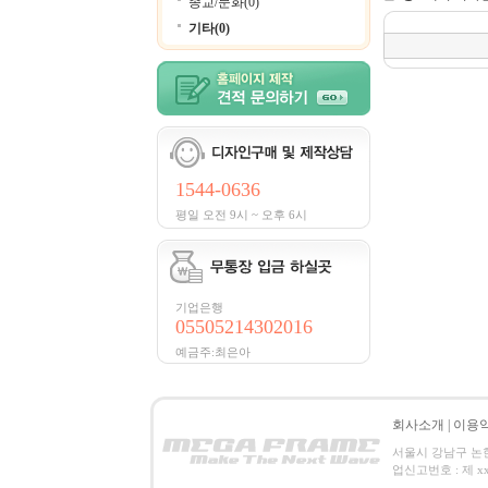
종교/문화(0)
기타(0)
1544-0636
평일 오전 9시 ~ 오후 6시
기업은행
05505214302016
예금주:최은아
회사소개
|
이용
서울시 강남구 논현동 
업신고번호 : 제 xxx