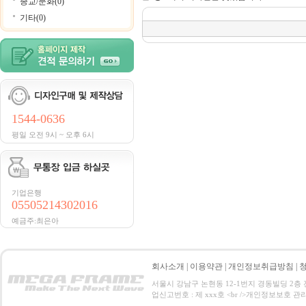
종교/문화(0)
기타(0)
1544-0636
평일 오전 9시 ~ 오후 6시
기업은행
05505214302016
예금주:최은아
회사소개
|
이용약관
|
개인정보취급방침
|
서울시 강남구 논현동 12-1번지 경동빌딩 2층 전화 : 0
업신고번호 : 제 xxx호 <br />개인정보보호 관리책임자:홍