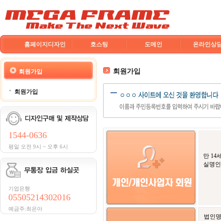
홈페이지디자인
호스팅
도메인
온라인상
회원가입
회원가입
회원가입
1544-0636
평일 오전 9시 ~ 오후 6시
만 1
실명인
기업은행
05505214302016
예금주:최은아
법인