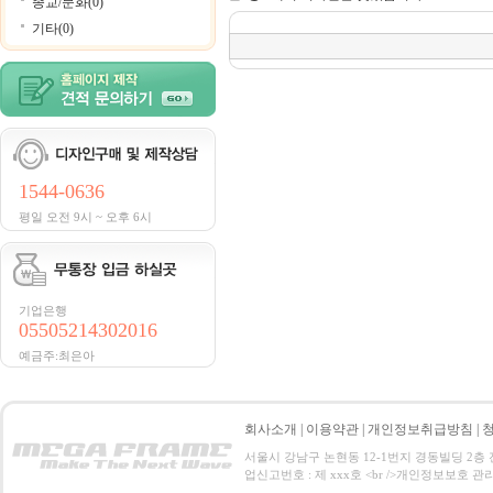
종교/문화(0)
기타(0)
1544-0636
평일 오전 9시 ~ 오후 6시
기업은행
05505214302016
예금주:최은아
회사소개
|
이용약관
|
개인정보취급방침
|
서울시 강남구 논현동 12-1번지 경동빌딩 2층 전화 : 0
업신고번호 : 제 xxx호 <br />개인정보보호 관리책임자:홍